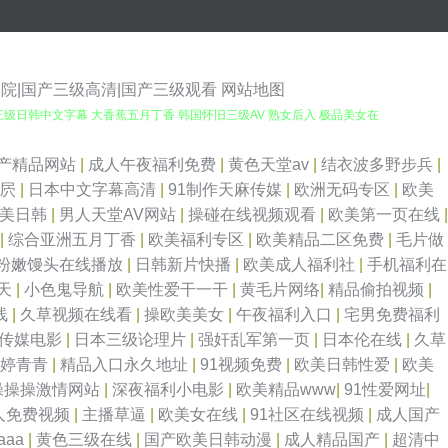
影院|国产三级高清|国产三级观看
网站地图
 三级日韩中文字幕 大香蕉五月丁香 韩国怀旧三级AV 熟女后入 极品美女在
性爱 在线成人网址 蜜桃臀91入口 精品福利局 在线91网址 激情与性爱 91
产精品网站
|
成人午夜福利免费
|
黄色天堂av
|
结衣波多野步兵
|
肏屄
|
日本中文字幕高清
|
91制作天麻传媒
|
欧洲无码专区
|
欧美
D 91偷拍网123 激情午夜 亚洲性情 国产白虎白丝 伪娘偷拍福利 超碰人人
欧美日韩
|
男人天堂AV网站
|
操碰在线视频观看
|
欧美第一页在线
|
|
综合亚洲五月丁香
|
欧美福利专区
|
欧美精品二区免费
|
毛片做
综合网 伊人久久啊啊 精东成人网 亚洲色图偷拍网 伊人在线成人av 韩国
粉嫩馒头在线播放
|
日韩新片快播
|
欧美成人福利社
|
手机福利在
天
|
小色鬼导航
|
欧美性爱干一干
|
黄毛片网络
|
精品偷拍视频
|
人人9 人人射性爱视频 97爱爱电影 美女漏逼视频 a片资源首页 无码转区
线
|
久草视频在线看
|
操欧美美女
|
午夜福利入口
|
宅男免费福利
传媒电影
|
日本三级论理片
|
强奸乱军第一页
|
日本伦在线
|
久草
 亚洲情色1区2区 老司机草逼av 91美女视频 麻豆传媒视频 自拍超碰天天
婷婷青青
|
精品入口永久地址
|
91视频免费
|
欧美日韩性爱
|
欧美
操操操激情网站
|
深夜福利小电影
|
欧美精品www
|
91性爱网址
|
神器 99热网站 欧美福利网站 91丝袜论坛 久久香蕉精品产品 97超碰熟女
人免费视频
|
主播草逼
|
欧美女在线
|
91社区在线视频
|
成人国产
aaa
|
黄色三级在线
|
国产欧美日韩动漫
|
成人精品国产
|
超清中