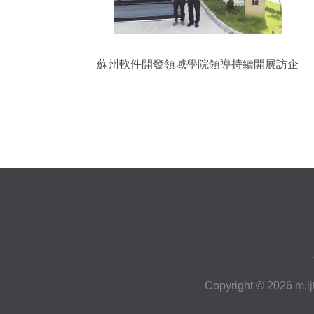
蘇州軟件開發領域學院領導持續開展訪企
拓崗，深化校企合作促就業
Copyright © 2026
m.i