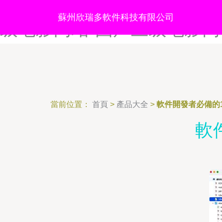
国产入清学生妹-国产入视频
蘇州欣瑞多軟件科技有限公司
级电影网站-国产三级电影网
當前位置：
首頁
>
產品大全
>
軟件開發者必備的1
軟