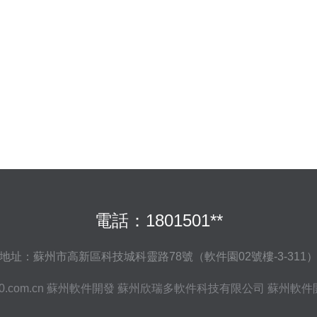
電話：1801501**
地址：蘇州市高新區科技城科靈路78號（軟件園02號樓-3-311
j0.com.cn
蘇州軟件開發
蘇州欣瑞多軟件科技有限公司
蘇州軟件