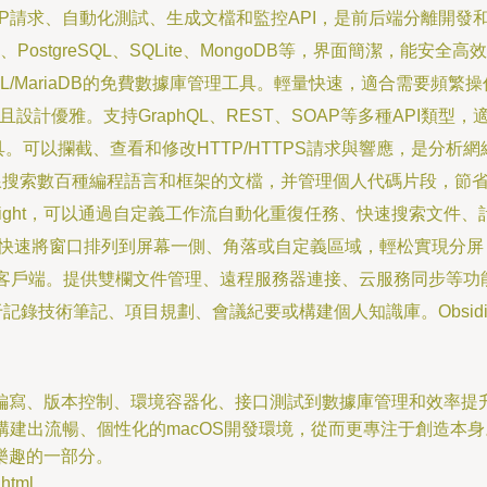
TTP請求、自動化測試、生成文檔和監控API，是前后端分離開發
PostgreSQL、SQLite、MongoDB等，界面簡潔，能
MySQL/MariaDB的免費數據庫管理工具。輕量快速，適合需要頻繁
開源且設計優雅。支持GraphQL、REST、SOAP等多種API類
。可以攔截、查看和修改HTTP/HTTPS請求與響應，是分析
離線搜索數百種編程語言和框架的文檔，并管理個人代碼片段，節
Spotlight，可以通過自定義工作流自動化重復任務、快速搜索
快速將窗口排列到屏幕一側、角落或自定義區域，輕松實現分屏
云存儲客戶端。提供雙欄文件管理、遠程服務器連接、云服務同步等
錄技術筆記、項目規劃、會議紀要或構建個人知識庫。Obsidian基
編寫、版本控制、環境容器化、接口測試到數據庫管理和效率提
構建出流暢、個性化的macOS開發環境，從而更專注于創造本
樂趣的一部分。
html