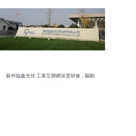
蘇州協鑫光伏 工業互聯網深度研修，驅動
智造新未來