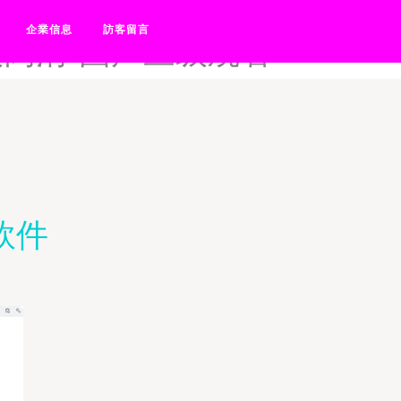
成人-国产三级电影网-国产三
企業信息
訪客留言
级高清-国产三级观看
軟件