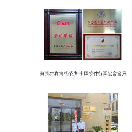
蘇州犇犇網絡榮膺“中國軟件行業協會會員
單位”，彰顯軟件開發新銳力量