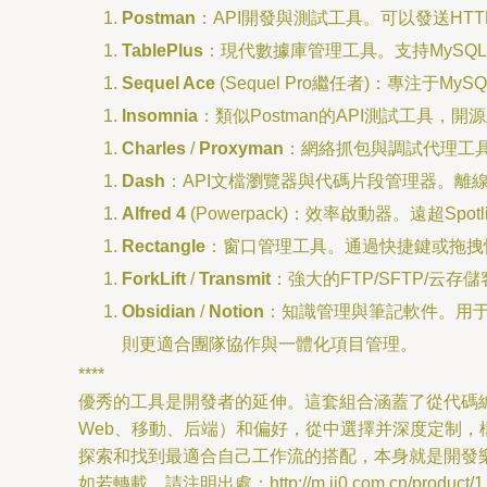
Postman
：API開發與測試工具。可以發送H
TablePlus
：現代數據庫管理工具。支持MySQL、
Sequel Ace
(Sequel Pro繼任者)：專注于
Insomnia
：類似Postman的API測試工具，
Charles
/
Proxyman
：網絡抓包與調試代理工具
Dash
：API文檔瀏覽器與代碼片段管理器。
Alfred 4
(Powerpack)：效率啟動器。遠超
Rectangle
：窗口管理工具。通過快捷鍵或拖拽
ForkLift
/
Transmit
：強大的FTP/SFTP/
Obsidian
/
Notion
：知識管理與筆記軟件。用于記
則更適合團隊協作與一體化項目管理。
****
優秀的工具是開發者的延伸。這套組合涵蓋了從代碼
Web、移動、后端）和偏好，從中選擇并深度定制，
探索和找到最適合自己工作流的搭配，本身就是開發
如若轉載，請注明出處：http://m.ij0.com.cn/product/1.