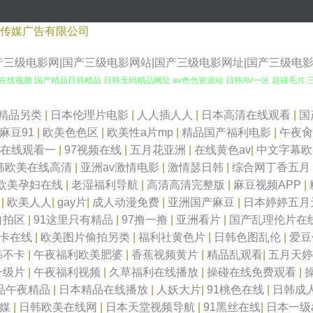
传媒广告有限公司
国产三级电影网|国产三级电影网站|国产三级电影网址|国产三级电
va在线视频 国产精品日韩精品 日韩无码精品网址 av色色资源站 日韩AV一区 超碰毛片
三级片网站播放 WWW91传媒 另类激情影院 91色视 美女福利视频导航 91变态 国内
精品另类
|
日本伦理片电影
|
人人插人人
|
日本高清在线观看
|
国
麻豆91
|
欧美色色区
|
欧美性a片mp
|
精品国产福利电影
|
午夜
91看片 TS调教直男 男人天堂社区 综合97超碰 久热精品在线 亚洲老司机网 日本69式H
国在线观看一
|
97视频在线
|
五月花亚洲
|
在线黄色av
|
中文字幕
韩欧美在线高清
|
亚洲av激情电影
|
激情瑟日韩
|
综合网丁香五月
色 色五月激情综合网 成人色片网 日本黄色短视频 成人免费频道 日本电影色色 超碰亚洲
欧美孕妇在线
|
老湿福利导航
|
高清高清完整版
|
麻豆视频APP
|
1
|
欧美人人
|
gay片
|
成人动漫免费
|
亚洲国产麻豆
|
日本婷婷五月
丰满少妇 福利五区 伪娘av 大香蕉五月天婷婷 污色色五月 第一导航 日本A片网址 超碰
自拍区
|
91这里只有精品
|
97撸一撸
|
亚洲看片
|
国产乱理伦片在
不卡在线
|
欧美图片偷拍另类
|
福利社黄色片
|
日韩色图乱伦
|
爱豆
网 www干逼 日本A∨在线观看 99超超碰 欧美不卡网 91视频91 久草在线免费福利
韩不卡
|
午夜福利欧美肥婆
|
香蕉视频黄片
|
精品乱观看
|
五月天
一级片
|
午夜福利视频
|
久草福利在线播放
|
操碰在线免费观看
|
024色中色 欧美人妖网址 91综合影院 欧美国产中文高清 97福利网 老湿福利影院 肏屄
品午夜精品
|
日本精品在线播放
|
人妖大片
|
91桃色在线
|
日韩成
传媒
|
日韩欧美在线网
|
日本天堂视频导航
|
91黑丝在线
|
日本一级