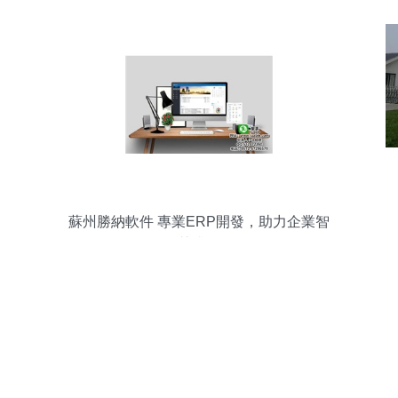
蘇州勝納軟件 專業ERP開發，助力企業智
慧升級