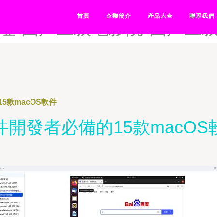
-国产三级TS伪娘-国产三级
首頁
企業簡介
產品大全
聯系我們
址-国产三级电影院-国产三
5款macOS軟件
件開發者必備的15款macOS