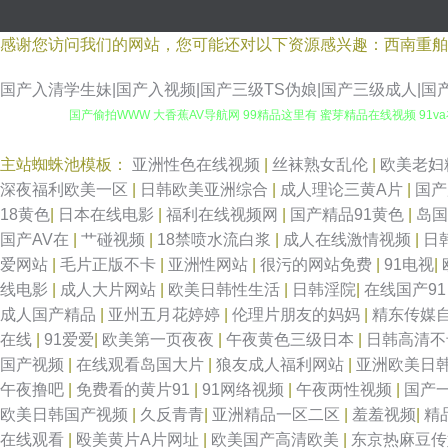
感谢您访问我们的网站，您可能还对以下资源感兴趣：西南重舶
国产入清学生妹|国产入视频|国产三级TS伪娘|国产三级成人|
国产偷拍WWW 大香蕉AV导航网 99精品这里有 蜜芽精品在线视频 91
线观看 超碰成人电影 日本成人中文 九一久久 青青草原99热 91视频夫妻 
主站蜘蛛池模板：
亚洲性色在线视频
|
丝袜熟女乱伦
|
欧美老妇
深夜福利欧美一区
|
日韩欧美亚洲综合
|
成人理论三黄A片
|
国产
超碰图片 欧美精片91tv 白丝白虎91中出 日本性天堂 97情趣 欧美色图
18黄色
|
日本在线电影
|
福利在线视频网
|
国产精品91黄色
|
岛
国产AV在
|
艹碰视频
|
18禁喷水流白浆
|
成人在线激情视频
|
日
摸干 欧美色日 AV久草 老湿机午夜剧场 亚洲素人自拍 国产午夜精华桃
爱网站
|
毛片正版不卡
|
亚洲性网站
|
很污的网站免费
|
91电视
|
线电影
|
成人大片网站
|
欧美日韩性生活
|
日韩淫院
|
在线国产9
色图自拍 91华人在线 黑丝袜诱惑国产 五月花AV 大香蕉红杏伊人 日本
成人国产精品
|
亚州五月花婷婷
|
伦理片朋友的妈妈
|
精东传媒
在线
|
91爱爱
|
欧美第一页夜夜
|
午夜黄色三级日本
|
日韩高清
第一福利视频导航 日韩午夜福利影院 人妻操逼片播放 超碰大香蕉99 青青插
国产视频
|
在线观看岛国大片
|
狼友成人福利网站
|
亚洲欧美日
午夜撸吧
|
免费看的黄片91
|
91网络视频
|
午夜两性视频
|
国产
看 极品色五月天 91免费观 国产丝袜看片 91美女在线观看 久草作爱 1
欧美日韩国产视频
|
久反青青
|
亚洲精品一区二区
|
羞羞视频
|
精
在线观看
|
殴美黄片A片网址
|
欧美国产高清欧美
|
东京热麻豆