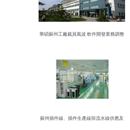
華碩蘇州工廠裁員風波 軟件開發業務調整
背后的戰略考量
蘇州插件線、插件生產線與流水線供應及
軟件開發服務全解析