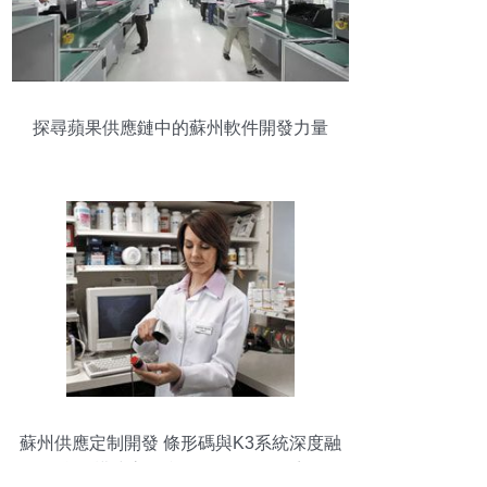
探尋蘋果供應鏈中的蘇州軟件開發力量
蘇州供應定制開發 條形碼與K3系統深度融
合，構建高效產品追溯管理體系