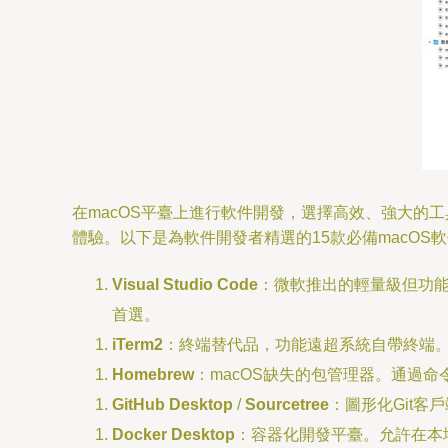
在macOS平臺上進行軟件開發，選擇高效、強大的
體驗。以下是為軟件開發者精選的15款必備macOS
Visual Studio Code
：微軟推出的輕量級但功能
首選。
iTerm2
：終端替代品，功能遠超系統自帶終端。
Homebrew
：macOS缺失的包管理器。通過
GitHub Desktop
/
Sourcetree
：圖形化Git
Docker Desktop
：容器化開發平臺。允許在本